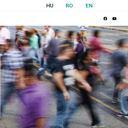
HU
RO
EN