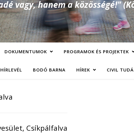
é vagy, hanem a közösségé!" (Kö
DOKUMENTUMOK
PROGRAMOK ÉS PROJEKTEK
 HÍRLEVÉL
BODÓ BARNA
HÍREK
CIVIL TUD
alva
esület, Csíkpálfalva