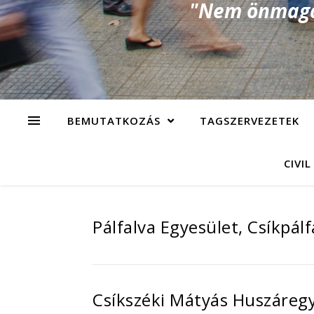
"Nem önmagad
BEMUTATKOZÁS
TAGSZERVEZETEK
CIVIL
Pálfalva Egyesület, Csíkpálf
Csíkszéki Mátyás Huszáregy