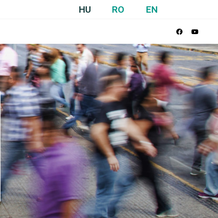
HU
RO
EN