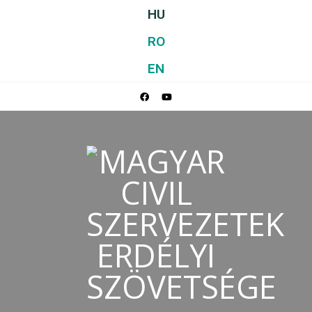
HU
RO
EN