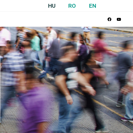
HU
RO
EN