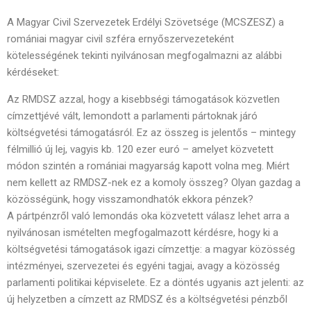
A Magyar Civil Szervezetek Erdélyi Szövetsége (MCSZESZ) a
romániai magyar civil szféra ernyőszervezeteként
kötelességének tekinti nyilvánosan megfogalmazni az alábbi
kérdéseket:
Az RMDSZ azzal, hogy a kisebbségi támogatások közvetlen
címzettjévé vált, lemondott a parlamenti pártoknak járó
költségvetési támogatásról. Ez az összeg is jelentős – mintegy
félmillió új lej, vagyis kb. 120 ezer euró – amelyet közvetett
módon szintén a romániai magyarság kapott volna meg. Miért
nem kellett az RMDSZ-nek ez a komoly összeg? Olyan gazdag a
közösségünk, hogy visszamondhatók ekkora pénzek?
A pártpénzről való lemondás oka közvetett válasz lehet arra a
nyilvánosan ismételten megfogalmazott kérdésre, hogy ki a
költségvetési támogatások igazi címzettje: a magyar közösség
intézményei, szervezetei és egyéni tagjai, avagy a közösség
parlamenti politikai képviselete. Ez a döntés ugyanis azt jelenti: az
új helyzetben a címzett az RMDSZ és a költségvetési pénzből