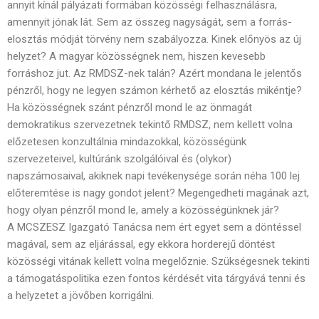
annyit kínál pályázati formában közösségi felhasználásra,
amennyit jónak lát. Sem az összeg nagyságát, sem a forrás-
elosztás módját törvény nem szabályozza. Kinek előnyös az új
helyzet? A magyar közösségnek nem, hiszen kevesebb
forráshoz jut. Az RMDSZ-nek talán? Azért mondana le jelentős
pénzről, hogy ne legyen számon kérhető az elosztás mikéntje?
Ha közösségnek szánt pénzről mond le az önmagát
demokratikus szervezetnek tekintő RMDSZ, nem kellett volna
előzetesen konzultálnia mindazokkal, közösségünk
szervezeteivel, kultúránk szolgálóival és (olykor)
napszámosaival, akiknek napi tevékenysége során néha 100 lej
előteremtése is nagy gondot jelent? Megengedheti magának azt,
hogy olyan pénzről mond le, amely a közösségünknek jár?
A MCSZESZ Igazgató Tanácsa nem ért egyet sem a döntéssel
magával, sem az eljárással, egy ekkora horderejű döntést
közösségi vitának kellett volna megelőznie. Szükségesnek tekinti
a támogatáspolitika ezen fontos kérdését vita tárgyává tenni és
a helyzetet a jövőben korrigálni.