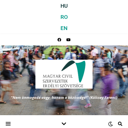
HU
RO
EN
"Nem önmagadé vagy, hanem a közösségé!" (Kölcsey Ferenc)