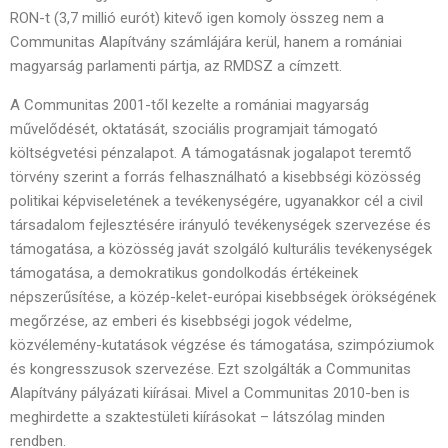
RON-t (3,7 millió eurót) kitevő igen komoly összeg nem a
Communitas Alapítvány számlájára kerül, hanem a romániai
magyarság parlamenti pártja, az RMDSZ a címzett.
A Communitas 2001-től kezelte a romániai magyarság
művelődését, oktatását, szociális programjait támogató
költségvetési pénzalapot. A támogatásnak jogalapot teremtő
törvény szerint a forrás felhasználható a kisebbségi közösség
politikai képviseletének a tevékenységére, ugyanakkor cél a civil
társadalom fejlesztésére irányuló tevékenységek szervezése és
támogatása, a közösség javát szolgáló kulturális tevékenységek
támogatása, a demokratikus gondolkodás értékeinek
népszerűsítése, a közép-kelet-európai kisebbségek örökségének
megőrzése, az emberi és kisebbségi jogok védelme,
közvélemény-kutatások végzése és támogatása, szimpóziumok
és kongresszusok szervezése. Ezt szolgálták a Communitas
Alapítvány pályázati kiírásai. Mivel a Communitas 2010-ben is
meghirdette a szaktestületi kiírásokat – látszólag minden
rendben.