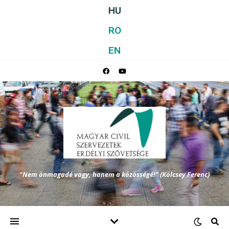
HU
RO
EN
"Nem önmagadé vagy, hanem a közösségé!" (Kölcsey Ferenc)