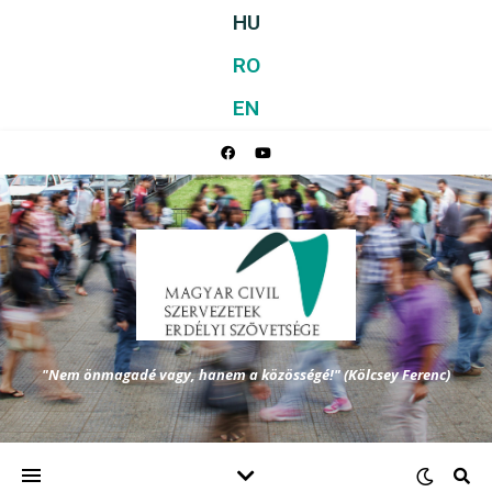
HU
RO
EN
"Nem önmagadé vagy, hanem a közösségé!" (Kölcsey Ferenc)