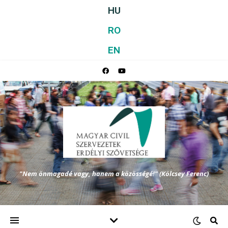
HU
RO
EN
"Nem önmagadé vagy, hanem a közösségé!" (Kölcsey Ferenc)