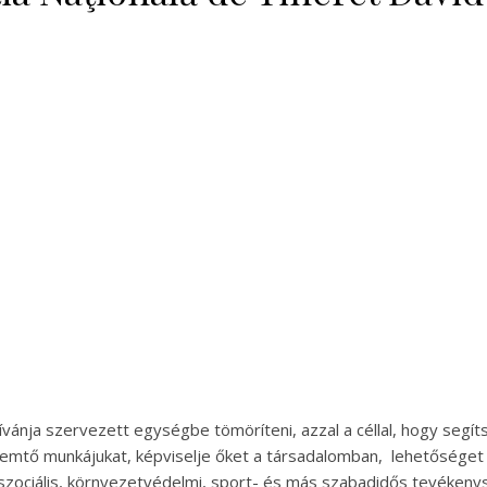
kívánja szervezett egységbe tömöríteni, azzal a céllal, hogy segí
remtő munkájukat, képviselje őket a társadalomban, lehetősége
 szociális, környezetvédelmi, sport- és más szabadidős tevékeny