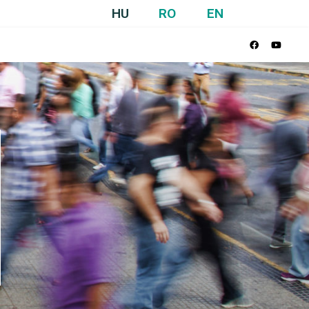
HU
RO
EN