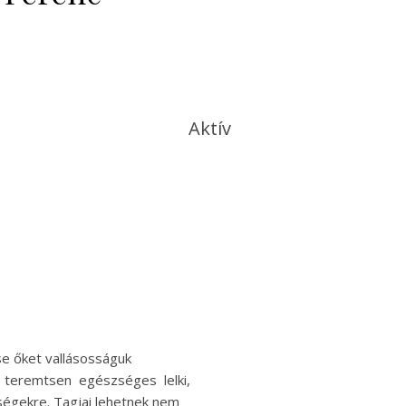
Aktív
tse őket vallásosságuk
t teremtsen egészséges lelki,
ségekre. Tagjai lehetnek nem