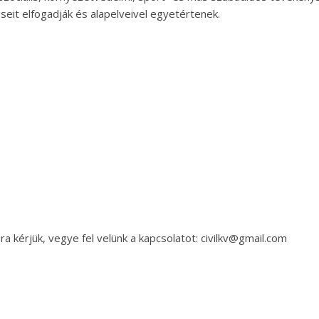
űzéseit elfogadják és alapelveivel egyetértenek.
a kérjük, vegye fel velünk a kapcsolatot: civilkv@gmail.com