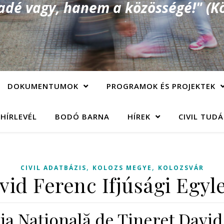
é vagy, hanem a közösségé!" (Kö
DOKUMENTUMOK
PROGRAMOK ÉS PROJEKTEK
 HÍRLEVÉL
BODÓ BARNA
HÍREK
CIVIL TUD
,
,
CIVIL ADATBÁZIS
KOLOZS MEGYE
KOLOZSVÁR
id Ferenc Ifjúsági Egyle
ia Naţională de Tineret Davi