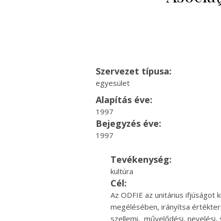
Szervezet típusa:
egyesület
Alapítás éve:
1997
Bejegyzés éve:
1997
Tevékenység:
kultúra
Cél:
Az ODFIE az unitárius ifjúságot 
megélésében, irányítsa értékte
szellemi, művelődési, nevelési,