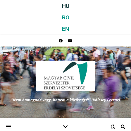
HU
RO
EN
"Nem önmagadé vagy, hanem a közösségé!" (Kölcsey Ferenc)