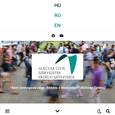
HU
RO
EN
"Nem önmagadé vagy, hanem a közösségé!" (Kölcsey Ferenc)