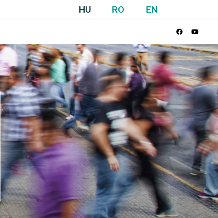
HU
RO
EN