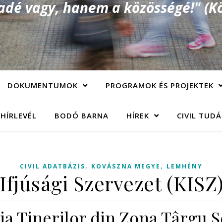
é vagy, hanem a közösségé!" (Kö
DOKUMENTUMOK
PROGRAMOK ÉS PROJEKTEK
 HÍRLEVÉL
BODÓ BARNA
HÍREK
CIVIL TUD
,
,
CIVIL ADATBÁZIS
KOVÁSZNA MEGYE
LEMHÉNY
Ifjúsági Szervezet (KIS
ia Tinerilor din Zona Târgu 