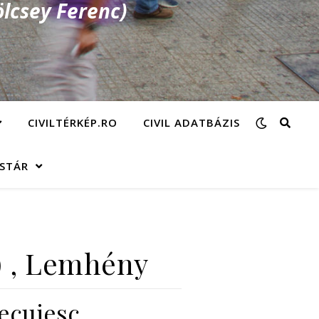
lcsey Ferenc)
CIVILTÉRKÉP.RO
CIVIL ADATBÁZIS
ÁSTÁR
Z) , Lemhény
Secuiesc