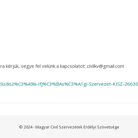
a kérjük, vegye fel velünk a kapcsolatot: civilkv@gmail.com
A9zdisz%C3%A9ki-Ifj%C3%BAs%C3%A1gi-Szervezet-KISZ-2663
© 2024 - Magyar Civil Szervezetek Erdélyi Szövetsége