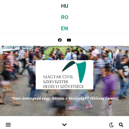
HU
RO
EN
"Nem önmagadé vagy, hanem a közösségé!" (Kölcsey Ferenc)