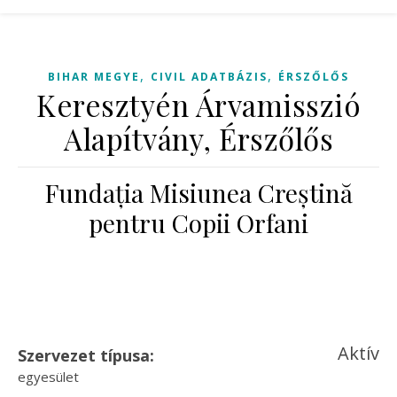
,
,
BIHAR MEGYE
CIVIL ADATBÁZIS
ÉRSZŐLŐS
Keresztyén Árvamisszió
Alapítvány, Érszőlős
Fundația Misiunea Creștină
pentru Copii Orfani
Aktív
Szervezet típusa:
egyesület