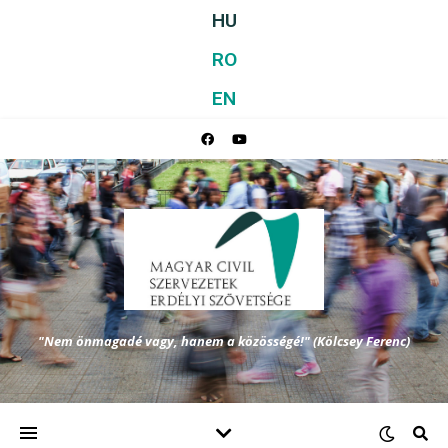
HU
RO
EN
"Nem önmagadé vagy, hanem a közösségé!" (Kölcsey Ferenc)