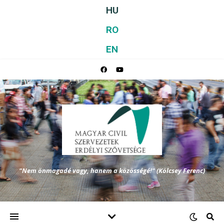
HU
RO
EN
"Nem önmagadé vagy, hanem a közösségé!" (Kölcsey Ferenc)