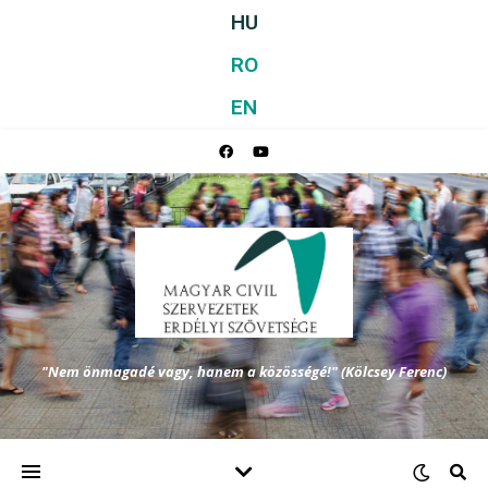
HU
RO
EN
"Nem önmagadé vagy, hanem a közösségé!" (Kölcsey Ferenc)