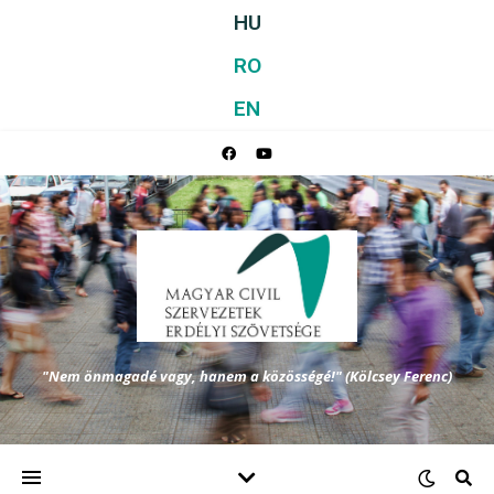
HU
RO
EN
"Nem önmagadé vagy, hanem a közösségé!" (Kölcsey Ferenc)