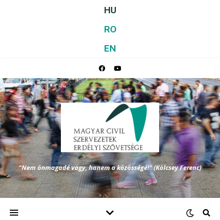
HU
RO
EN
"Nem önmagadé vagy, hanem a közösségé!" (Kölcsey Ferenc)