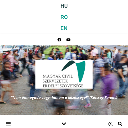
HU
RO
EN
"Nem önmagadé vagy, hanem a közösségé!" (Kölcsey Ferenc)