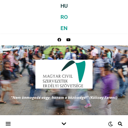
HU
RO
EN
"Nem önmagadé vagy, hanem a közösségé!" (Kölcsey Ferenc)