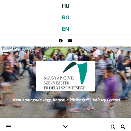
HU
RO
EN
"Nem önmagadé vagy, hanem a közösségé!" (Kölcsey Ferenc)