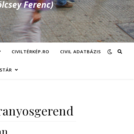
lcsey Ferenc)
CIVILTÉRKÉP.RO
CIVIL ADATBÁZIS
ÁSTÁR
 Aranyosgerend
an