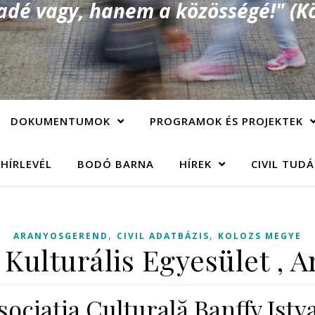
é vagy, hanem a közösségé!" (Kö
DOKUMENTUMOK
PROGRAMOK ÉS PROJEKTEK
 HÍRLEVÉL
BODÓ BARNA
HÍREK
CIVIL TUD
,
,
ARANYOSGEREND
CIVIL ADATBÁZIS
KOLOZS MEGYE
 Kulturális Egyesület ,
sociaţia Culturală Banffy Istv