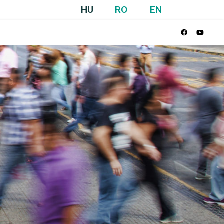
HU
RO
EN