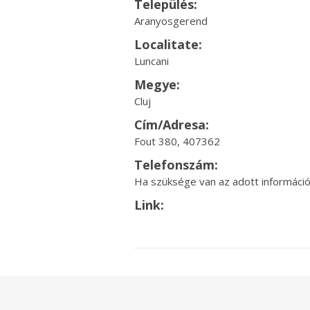
Település:
Aranyosgerend
Localitate:
Luncani
Megye:
Cluj
Cím/Adresa:
Fout 380, 407362
Telefonszám:
Ha szüksége van az adott információr
Link: