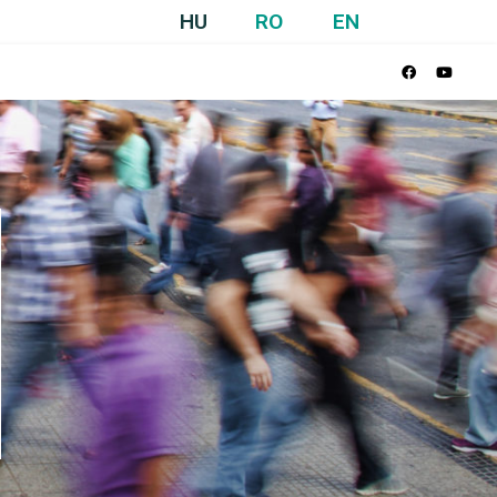
HU
RO
EN