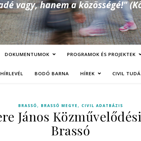
é vagy, hanem a közösségé!" (Kö
DOKUMENTUMOK
PROGRAMOK ÉS PROJEKTEK
 HÍRLEVÉL
BODÓ BARNA
HÍREK
CIVIL TUD
,
,
BRASSÓ
BRASSÓ MEGYE
CIVIL ADATBÁZIS
ere János Közművelődési 
Brassó