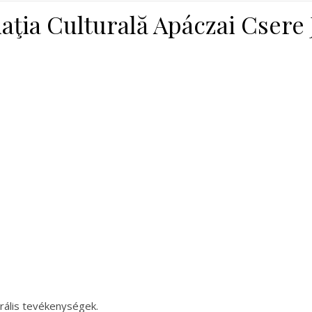
aţia Culturală Apáczai Csere
urális tevékenységek.