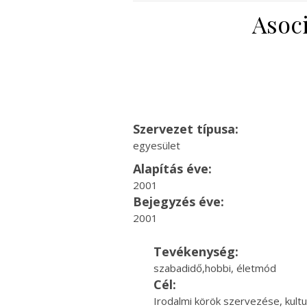
Asoci
Szervezet típusa:
egyesület
Alapítás éve:
2001
Bejegyzés éve:
2001
Tevékenység:
szabadidő,hobbi, életmód
Cél:
Irodalmi körök szervezése, kult