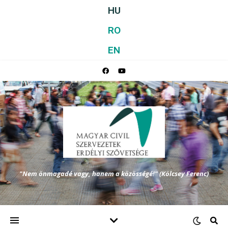
HU
RO
EN
"Nem önmagadé vagy, hanem a közösségé!" (Kölcsey Ferenc)