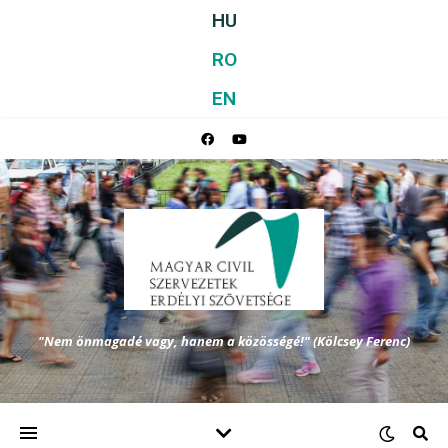
HU
RO
EN
"Nem önmagadé vagy, hanem a közösségé!" (Kölcsey Ferenc)