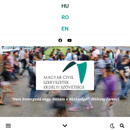
HU
RO
EN
"Nem önmagadé vagy, hanem a közösségé!" (Kölcsey Ferenc)