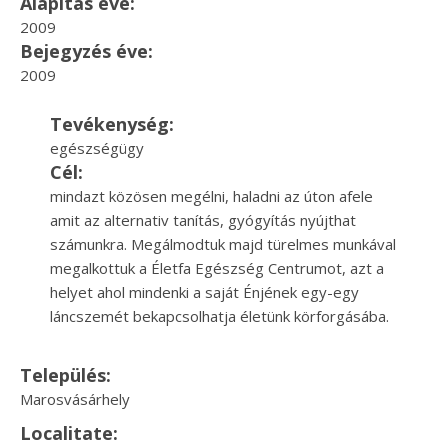
Alapítás éve:
2009
Bejegyzés éve:
2009
Tevékenység:
egészségügy
Cél:
mindazt közösen megélni, haladni az úton afele
amit az alternativ tanítás, gyógyítás nyújthat
számunkra. Megálmodtuk majd türelmes munkával
megalkottuk a Életfa Egészség Centrumot, azt a
helyet ahol mindenki a saját Énjének egy-egy
láncszemét bekapcsolhatja életünk körforgásába.
Település:
Marosvásárhely
Localitate: