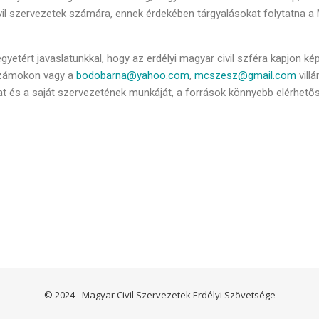
civil szervezetek számára, ennek érdekében tárgyalásokat folytatna 
yetért javaslatunkkal, hogy az erdélyi magyar civil szféra kapjon kép
számokon vagy a
bodobarna@yahoo.com
,
mcszesz@gmail.com
vill
t és a saját szervezetének munkáját, a források könnyebb elérhetős
© 2024 - Magyar Civil Szervezetek Erdélyi Szövetsége