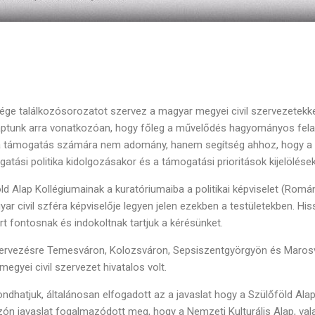
ge találkozósorozatot szervez a magyar megyei civil szervezetekke
kaptunk arra vonatkozóan, hogy főleg a művelődés hagyományos felada
ít, a támogatás számára nem adomány, hanem segítség ahhoz, hogy a 
gatási politika kidolgozásakor és a támogatási prioritások kijelölések
ld Alap Kollégiumainak a kuratóriumaiba a politikai képviselet (Romá
magyar civil szféra képviselője legyen jelen ezekben a testületekben. 
ért fontosnak és indokoltnak tartjuk a kérésünket.
zervezésre Temesváron, Kolozsváron, Sepsiszentgyörgyön és Marosv
ei civil szervezet hivatalos volt.
hatjuk, általánosan elfogadott az a javaslat hogy a Szülőföld Alap pá
ozón javaslat fogalmazódott meg, hogy a Nemzeti Kulturális Alap, val