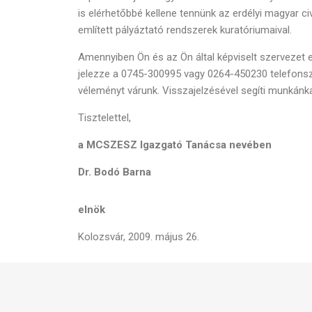
is elérhetőbbé kellene tennünk az erdélyi magyar 
említett pályáztató rendszerek kuratóriumaival.
Amennyiben Ön és az Ön által képviselt szervezet eg
jelezze a 0745-300995 vagy 0264-450230 telefon
véleményt várunk. Visszajelzésével segíti munkánka
Tisztelettel,
a MCSZESZ Igazgató Tanácsa nevében
Dr. Bodó Barna
elnök
Kolozsvár, 2009. május 26.