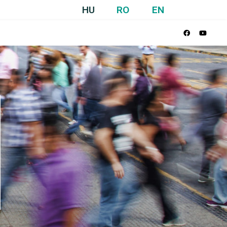
HU
RO
EN