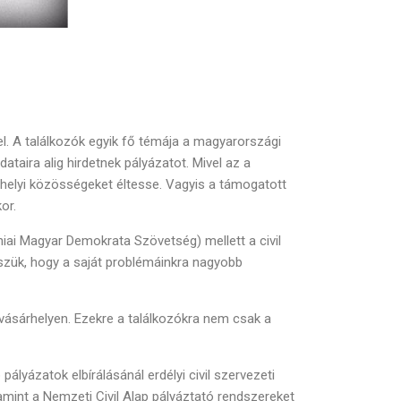
l. A találkozók egyik fő témája a magyarországi
taira alig hirdetnek pályázatot. Mivel az a
helyi közösségeket éltesse. Vagyis a támogatott
or.
niai Magyar Demokrata Szövetség) mellett a civil
Hisszük, hogy a saját problémáinkra nagyobb
ásárhelyen. Ezekre a találkozókra nem csak a
lyázatok elbírálásánál erdélyi civil szervezeti
amint a Nemzeti Civil Alap pályáztató rendszereket