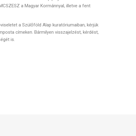
a MCSZESZ a Magyar Kormánnyal, illetve a fent
viseletet a Szülőföld Alap kuratóriumaiban, kérjük
ámposta címeken. Bármilyen visszajelzést, kérdést,
égét is.