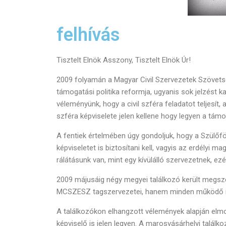
felhívás
Tisztelt Elnök Asszony, Tisztelt Elnök Úr!
2009 folyamán a Magyar Civil Szervezetek Szövetsé
támogatási politika reformja, ugyanis sok jelzést 
véleményünk, hogy a civil szféra feladatot teljes
szféra képviselete jelen kellene hogy legyen a támo
A fentiek értelmében úgy gondoljuk, hogy a Szülőfö
képviseletet is biztosítani kell, vagyis az erdélyi 
rálátásunk van, mint egy kívülálló szervezetnek, ez
2009 májusáig négy megyei találkozó került megs
MCSZESZ tagszervezetei, hanem minden működő megy
A találkozókon elhangzott vélemények alapján elmond
képviselő is jelen legyen. A marosvásárhelyi találk