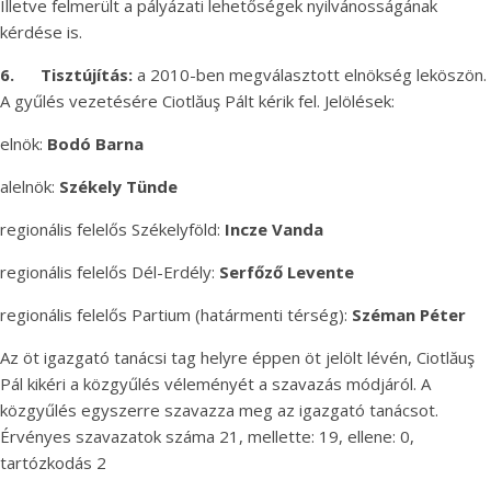
Illetve felmerült a pályázati lehetőségek nyilvánosságának
kérdése is.
6.
Tisztújítás:
a 2010-ben megválasztott elnökség leköszön.
A gyűlés vezetésére Ciotlăuş Pált kérik fel. Jelölések:
elnök:
Bodó Barna
alelnök:
Székely Tünde
regionális felelős Székelyföld:
Incze Vanda
regionális felelős Dél-Erdély:
Serfőző Levente
regionális felelős Partium (határmenti térség):
Széman Péter
Az öt igazgató tanácsi tag helyre éppen öt jelölt lévén, Ciotlăuş
Pál kikéri a közgyűlés véleményét a szavazás módjáról. A
közgyűlés egyszerre szavazza meg az igazgató tanácsot.
Érvényes szavazatok száma 21, mellette: 19, ellene: 0,
tartózkodás 2