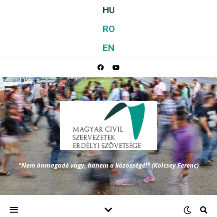
HU
RO
EN
"Nem önmagadé vagy, hanem a közösségé!" (Kölcsey Ferenc)