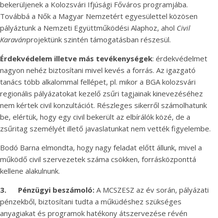
bekerüljenek a Kolozsvári Ifjúsági Főváros programjába.
Továbbá a Nők a Magyar Nemzetért egyesülettel közösen
pályáztunk a Nemzeti Együttműködési Alaphoz, ahol
Civil
Karaván
projektünk szintén támogatásban részesül.
Érdekvédelem illetve más tevékenységek
: érdekvédelmet
nagyon nehéz biztosítani mivel kevés a forrás. Az igazgató
tanács több alkalommal fellépet, pl. mikor a BGA kolozsvári
regionális pályázatokat kezelő zsűri tagjainak kinevezéséhez
nem kértek civil konzultációt. Részleges sikerről számolhatunk
be, elértük, hogy egy civil bekerült az elbírálók közé, de a
zsűritag személyét illető javaslatunkat nem vették figyelembe.
Bodó Barna elmondta, hogy nagy feladat előtt állunk, mivel a
működő civil szervezetek száma csökken, forrásközponttá
kellene alakulnunk.
3.
Pénzügyi beszámoló:
A MCSZESZ az év során, pályázati
pénzekből, biztosítani tudta a műküdéshez szükséges
anyagiakat és programok hatékony átszervezése révén