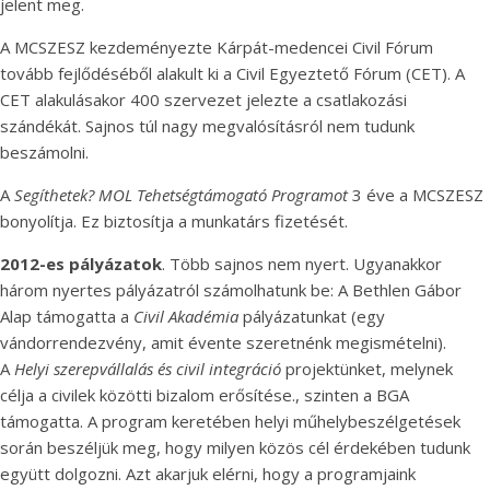
jelent meg.
A MCSZESZ kezdeményezte Kárpát-medencei Civil Fórum
tovább fejlődéséből alakult ki a Civil Egyeztető Fórum (CET). A
CET alakulásakor 400 szervezet jelezte a csatlakozási
szándékát. Sajnos túl nagy megvalósításról nem tudunk
beszámolni.
A
Segíthetek? MOL Tehetségtámogató Programot
3 éve a MCSZESZ
bonyolítja. Ez biztosítja a munkatárs fizetését.
2012-es pályázatok
. Több sajnos nem nyert. Ugyanakkor
három nyertes pályázatról számolhatunk be: A Bethlen Gábor
Alap támogatta a
Civil Akadémia
pályázatunkat (egy
vándorrendezvény, amit évente szeretnénk megismételni).
A
Helyi szerepvállalás és civil integráció
projektünket, melynek
célja a civilek közötti bizalom erősítése., szinten a BGA
támogatta. A program keretében helyi műhelybeszélgetések
során beszéljük meg, hogy milyen közös cél érdekében tudunk
együtt dolgozni. Azt akarjuk elérni, hogy a programjaink