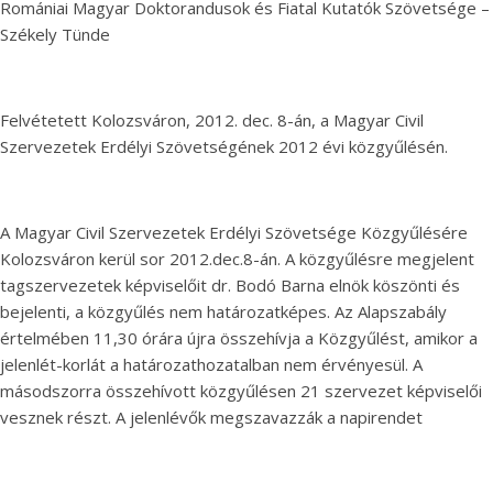
Romániai Magyar Doktorandusok és Fiatal Kutatók Szövetsége –
Székely Tünde
Felvétetett Kolozsváron, 2012. dec. 8-án, a Magyar Civil
Szervezetek Erdélyi Szövetségének 2012 évi közgyűlésén.
A Magyar Civil Szervezetek Erdélyi Szövetsége Közgyűlésére
Kolozsváron kerül sor 2012.dec.8-án. A közgyűlésre megjelent
tagszervezetek képviselőit dr. Bodó Barna elnök köszönti és
bejelenti, a közgyűlés nem határozatképes. Az Alapszabály
értelmében 11,30 órára újra összehívja a Közgyűlést, amikor a
jelenlét-korlát a határozathozatalban nem érvényesül. A
másodszorra összehívott közgyűlésen 21 szervezet képviselői
vesznek részt. A jelenlévők megszavazzák a napirendet