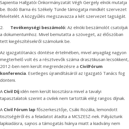
Sapientia Hallgatói Önkormányzatát Végh Gergely elnök mutatja
be. Bodó Barna és Székely Tünde támogatja mindkét szervezet
felvételét. A közgyűlés megszavazza a két szervezet tagságát.
2.
Tevékenységi beszámoló:
Az elnöki beszámolót csatoljuk
a dokumentumhoz. Mivel bemutatta a szöveget, az élőszóban
tett kiegészítésekről számolunk be.
Az igazgatótanács döntése értelmében, mivel anyagilag nagyon
megterhelő volt és a résztvevők száma drasztikusan lecsökkent,
2012-ben nem került megrendezésre a
Civil
Fórum
konferencia
. Esetleges újraindításáról az Igazgató Tanács fog
dönteni.
A
Civil Díj
idén nem került kiosztásra mivel a tavalyi
tapasztalatok szerint a civilek nem tartották elég rangos díjnak.
A
Civil Fórum lap
főszerkesztője, Csáki Rozália, lemondott
tisztségéről és a feladatot átadta a MCSZESZ-nek. Pályáztunk
lapkiadásra, sajnos a támogatás hiánya miatt a kiadvány nem