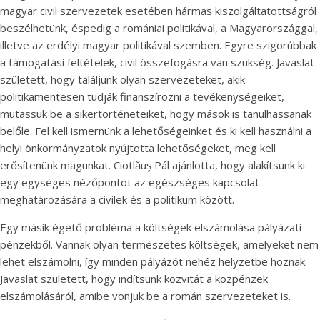
magyar civil szervezetek esetében hármas kiszolgáltatottságról
beszélhetünk, éspedig a romániai politikával, a Magyarországgal,
illetve az erdélyi magyar politikával szemben. Egyre szigorúbbak
a támogatási feltételek, civil összefogásra van szükség. Javaslat
született, hogy találjunk olyan szervezeteket, akik
politikamentesen tudják finanszírozni a tevékenységeiket,
mutassuk be a sikertörténeteiket, hogy mások is tanulhassanak
belőle. Fel kell ismernünk a lehetőségeinket és ki kell használni a
helyi önkormányzatok nyújtotta lehetőségeket, meg kell
erősítenünk magunkat. Ciotlăuş Pál ajánlotta, hogy alakítsunk ki
egy egységes nézőpontot az egészséges kapcsolat
meghatározására a civilek és a politikum között.
Egy másik égető probléma a költségek elszámolása pályázati
pénzekből. Vannak olyan természetes költségek, amelyeket nem
lehet elszámolni, így minden pályázót nehéz helyzetbe hoznak.
Javaslat született, hogy indítsunk közvitát a közpénzek
elszámolásáról, amibe vonjuk be a román szervezeteket is.