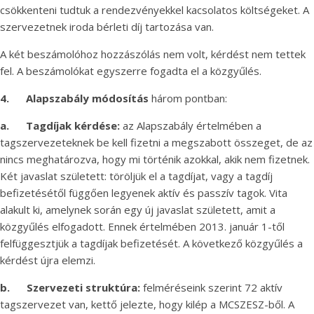
csökkenteni tudtuk a rendezvényekkel kacsolatos költségeket. A
szervezetnek iroda bérleti díj tartozása van.
A két beszámolóhoz hozzászólás nem volt, kérdést nem tettek
fel. A beszámolókat egyszerre fogadta el a közgyűlés.
4.
Alapszabály módosítás
három pontban:
a.
Tagdíjak kérdése:
az Alapszabály értelmében a
tagszervezeteknek be kell fizetni a megszabott összeget, de az
nincs meghatározva, hogy mi történik azokkal, akik nem fizetnek.
Két javaslat született: töröljük el a tagdíjat, vagy a tagdíj
befizetésétől függően legyenek aktív és passzív tagok. Vita
alakult ki, amelynek során egy új javaslat született, amit a
közgyűlés elfogadott. Ennek értelmében 2013. január 1-től
felfüggesztjük a tagdíjak befizetését. A következő közgyűlés a
kérdést újra elemzi.
b.
Szervezeti struktúra:
felméréseink szerint 72 aktív
tagszervezet van, kettő jelezte, hogy kilép a MCSZESZ-ből. A