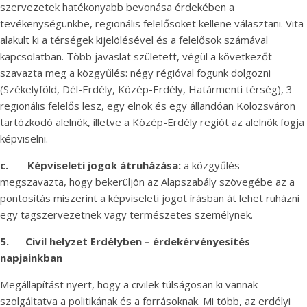
szervezetek hatékonyabb bevonása érdekében a
tevékenységünkbe, regionális felelősöket kellene választani. Vita
alakult ki a térségek kijelölésével és a felelősok számával
kapcsolatban. Több javaslat született, végül a következőt
szavazta meg a közgyűlés: négy régióval fogunk dolgozni
(Székelyföld, Dél-Erdély, Közép-Erdély, Határmenti térség), 3
regionális felelős lesz, egy elnök és egy állandóan Kolozsváron
tartózkodó alelnök, illetve a Közép-Erdély regiót az alelnök fogja
képviselni.
c.
Képviseleti jogok átruházása:
a közgyűlés
megszavazta, hogy bekerüljön az Alapszabály szövegébe az a
pontosítás miszerint a képviseleti jogot írásban át lehet ruházni
egy tagszervezetnek vagy természetes személynek.
5.
Civil helyzet Erdélyben – érdekérvényesítés
napjainkban
Megállapítást nyert, hogy a civilek túlságosan ki vannak
szolgáltatva a politikának és a forrásoknak. Mi több, az erdélyi