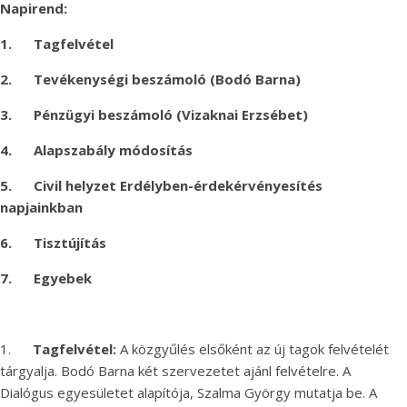
Napirend:
1.
Tagfelvétel
2.
Tevékenységi beszámoló (Bodó Barna)
3.
Pénzügyi beszámoló (Vizaknai Erzsébet)
4.
Alapszabály módosítás
5.
Civil helyzet Erdélyben-érdekérvényesítés
napjainkban
6.
Tisztújítás
7.
Egyebek
1.
Tagfelvétel:
A közgyűlés elsőként az új tagok felvételét
tárgyalja. Bodó Barna két szervezetet ajánl felvételre. A
Dialógus egyesületet alapítója, Szalma György mutatja be. A