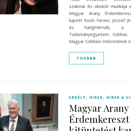
szakmai és oktatói munkája 
Magyar Arany Érdemkereszt
kapott Koós Ferenc József (ba
és hangmérnök, a Ba
Tudományegyetem Színház 
Magyar Színházi Intézetének o
TOVÁBB
,
,
ERDÉLY
HÍREK
HÍREK A V
Magyar Arany
Érdemkereszt
kitüntetést ka