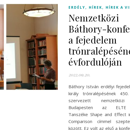
,
,
ERDÉLY
HÍREK
HÍREK A V
Nemzetközi
Báthory-konfe
a fejedelem
trónralépésén
évfordulóján
2022.09.20.
Báthory István erdélyi fejede
király trónralépésének 450.
szervezett nemzetközi k
Budapesten az ELTE 
Tanszéke Shape and Effect in
Comparison címmel szept
között. Ez volt az első a konf