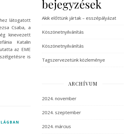
bejegyzések
Akik előttünk jártak – esszépályázat
hez látogatott
ezsa Csaba, a
Köszönetnyilvánítás
rég kinevezett
fánia Katalin
Köszönetnyilvánítás
mutatta az EME
zélgetésre is
Tagszervezetünk közleménye
ARCHÍVUM
2024. november
2024. szeptember
VILÁGBAN
2024. március