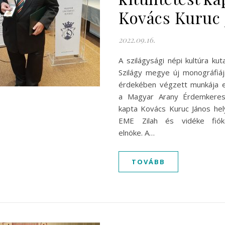
Kovács Kuruc 
2022.09.16.
A szilágysági népi kultúra kut
Szilágy megye új monográfiá
érdekében végzett munkája e
a Magyar Arany Érdemkeresz
kapta Kovács Kuruc János hel
EME Zilah és vidéke fióke
elnöke. A…
TOVÁBB