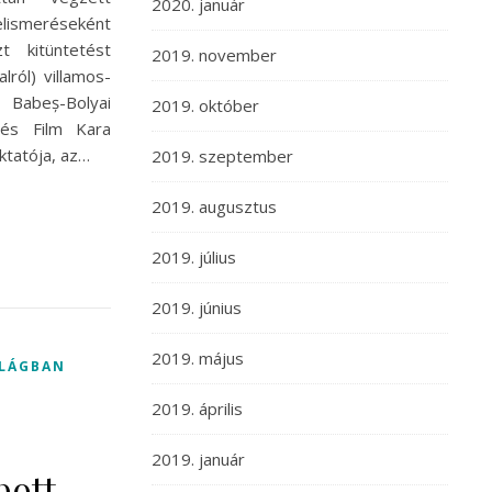
2020. január
elismeréseként
 kitüntetést
2019. november
lról) villamos-
beș-Bolyai
2019. október
és Film Kara
ktatója, az…
2019. szeptember
2019. augusztus
2019. július
2019. június
2019. május
ILÁGBAN
2019. április
2019. január
pott