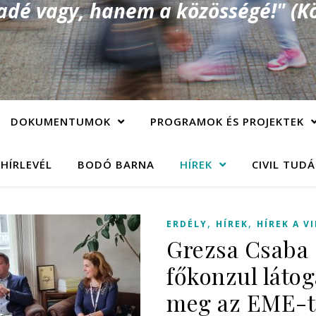
é vagy, hanem a közösségé!" (Kö
DOKUMENTUMOK
PROGRAMOK ÉS PROJEKTEK
 HÍRLEVÉL
BODÓ BARNA
HÍREK
CIVIL TUD
,
,
ERDÉLY
HÍREK
HÍREK A V
Grezsa Csaba
főkonzul látog
meg az EME-t