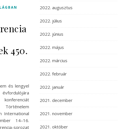
2022. augusztus
ILÁGBAN
2022. július
rencia
2022. június
ek 450.
2022. május
2022. március
2022. február
lem és lengyel
2022. január
 évfordulójára
onferenciát
2021. december
Történelem
 International
2021. november
ember 14–16.
2021. október
erencia-sorozat