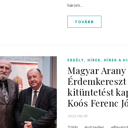
három…
TOVÁBB
,
,
ERDÉLY
HÍREK
HÍREK A V
Magyar Arany
Érdemkereszt
kitüntetést ka
Koós Ferenc J
2022.09.16.
Több évtizedes elhivato