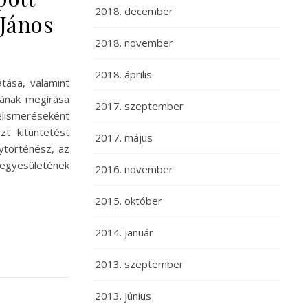
2018. december
János
2018. november
2018. április
atása, valamint
jának megírása
2017. szeptember
lismeréseként
t kitüntetést
2017. május
ytörténész, az
gyesületének
2016. november
2015. október
2014. január
2013. szeptember
2013. június