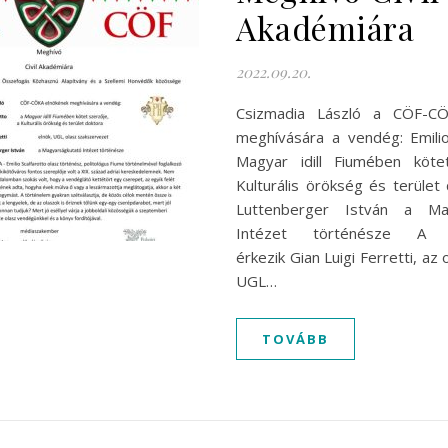
Akadémiára
2022.09.20.
Csizmadia László a CÖF-CÖ
meghívására a vendég: Emilio
Magyar idill Fiumében köte
Kulturális örökség és terület
Luttenberger István a Mag
Intézet történésze A r
érkezik Gian Luigi Ferretti, az 
UGL…
TOVÁBB