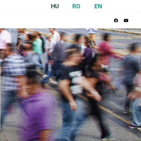
HU
RO
EN