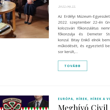
2022.09.22.
Az Erdélyi Múzeum-Egyesület
2022. szeptember 22-én Gr
kolozsvári főkonzulátus nem
főkonzulja és Demeter Ste
konzul. Bitay Enikő elnök be
működését, és egyeztető bes
sor került,…
TOVÁBB
,
,
EURÓPA
HÍREK
HÍREK A 
Meghívó Civil