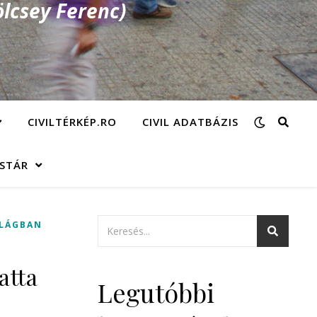
lcsey Ferenc)
CIVILTÉRKÉP.RO
CIVIL ADATBÁZIS
ÁSTÁR
ILÁGBAN
atta
Legutóbbi