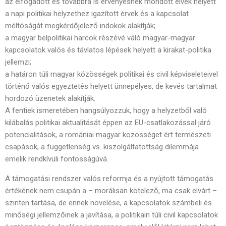
az elfogadott és továbbra is érvényesnek mondott elvek helyett
a napi politikai helyzethez igazított érvek és a kapcsolat
méltóságát megkérdőjelező indokok alakítják;
a magyar belpolitikai harcok részévé váló magyar-magyar
kapcsolatok valós és távlatos lépések helyett a kirakat-politika
jellemzi;
a határon túli magyar közösségek politikai és civil képviseleteivel
történő valós egyeztetés helyett ünnepélyes, de kevés tartalmat
hordozó üzenetek alakítják.
A fentiek ismeretében hangsúlyozzuk, hogy a helyzetből való
kilábalás politikai aktualitását éppen az EU-csatlakozással járó
potencialitások, a romániai magyar közösséget ért természeti
csapások, a függetlenség vs. kiszolgáltatottság dilemmája
emelik rendkívüli fontosságúvá.
A támogatási rendszer valós reformja és a nyújtott támogatás
értékének nem csupán a – morálisan kötelező, ma csak elvárt –
szinten tartása, de ennek növelése, a kapcsolatok számbeli és
minőségi jellemzőinek a javítása, a politikain túli civil kapcsolatok