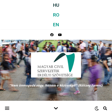
HU
RO
EN
"Nem önmagadé vagy, hanem a közösségé!" (Kölcsey Ferenc)