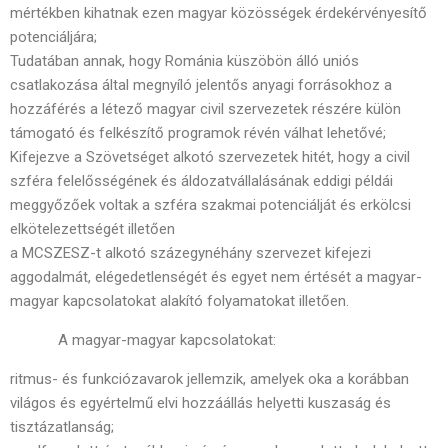
mértékben kihatnak ezen magyar közösségek érdekérvényesítő
potenciáljára;
Tudatában annak, hogy Románia küszöbön álló uniós
csatlakozása által megnyíló jelentős anyagi forrásokhoz a
hozzáférés a létező magyar civil szervezetek részére külön
támogató és felkészítő programok révén válhat lehetővé;
Kifejezve a Szövetséget alkotó szervezetek hitét, hogy a civil
szféra felelősségének és áldozatvállalásának eddigi példái
meggyőzőek voltak a szféra szakmai potenciálját és erkölcsi
elkötelezettségét illetően
a MCSZESZ-t alkotó százegynéhány szervezet kifejezi
aggodalmát, elégedetlenségét és egyet nem értését a magyar-
magyar kapcsolatokat alakító folyamatokat illetően.
A magyar-magyar kapcsolatokat:
ritmus- és funkciózavarok jellemzik, amelyek oka a korábban
világos és egyértelmű elvi hozzáállás helyetti kuszaság és
tisztázatlanság;